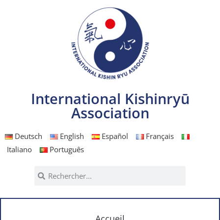
International Kishinryū
Association
Deutsch
English
Español
Français
Italiano
Português
Accueil