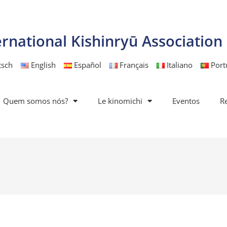
ernational Kishinryū Association
tsch
English
Español
Français
Italiano
Port
Quem somos nós?
Le kinomichi
Eventos
R