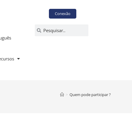
Conexão
uguês
ecursos
>
Quem pode participar ?