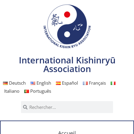
International Kishinryū
Association
Deutsch
English
Español
Français
Italiano
Português
Accueil