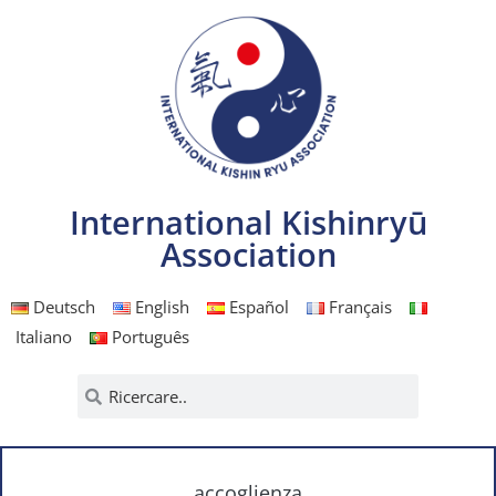
International Kishinryū
Association
Deutsch
English
Español
Français
Italiano
Português
accoglienza